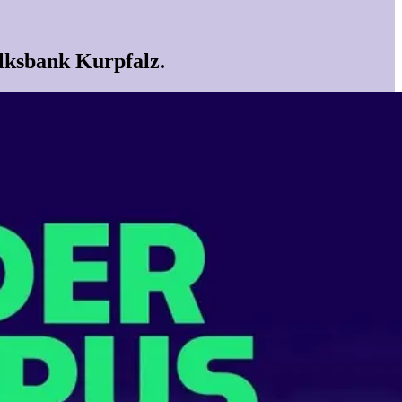
lksbank Kurpfalz.